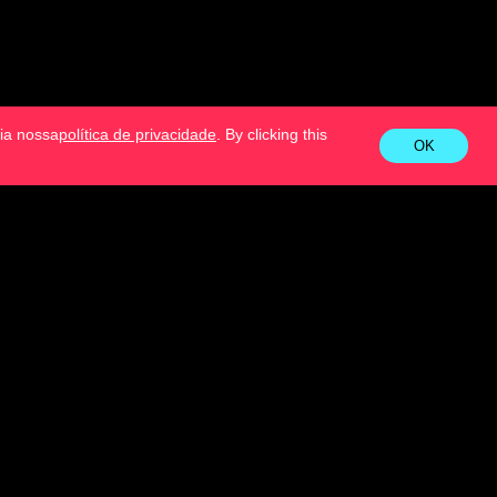
eia nossa
política de privacidade
. By clicking this
OK
vel online entra. Para estabelecer essa base
isso novas certificações estarão disponíveis
G® Pro Level você vai conhecer técnicas e
e certificações disponíveis para que possa