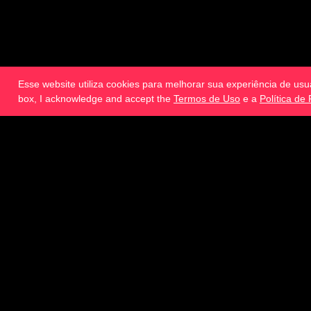
Esse website utiliza cookies para melhorar sua experiência de usu
box, I acknowledge and accept the
Termos de Uso
e a
Política de
®
ICG
Certificações
Para todo bom sistema de treinamento, você 
sobre o treinamento de ciclismo indoor esse
para que você possa evoluir e aumentar c
conhecimentos mais avançados para increme
progredir na sua capacitação. Comece já!