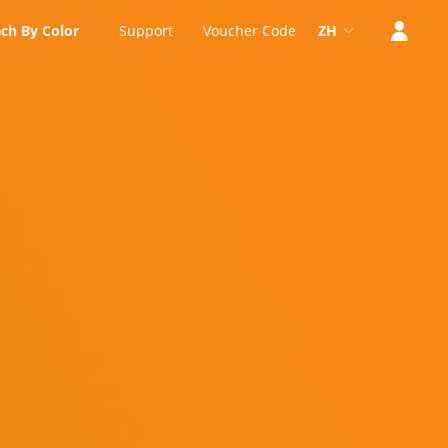
ch By Color
Support
Voucher Code
ZH