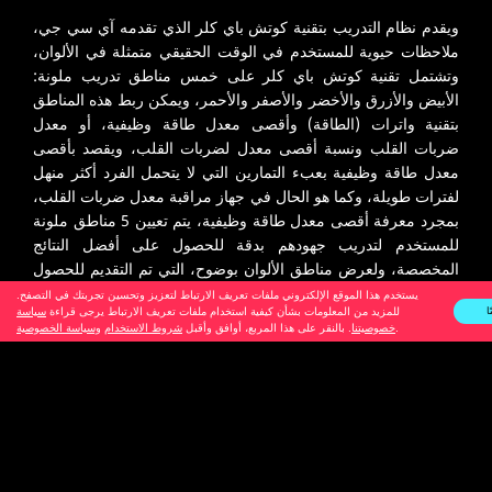
ويقدم نظام التدريب بتقنية كوتش باي كلر الذي تقدمه آي سي جي،
ملاحظات حيوية للمستخدم في الوقت الحقيقي متمثلة في الألوان،
وتشتمل تقنية كوتش باي كلر على خمس مناطق تدريب ملونة:
الأبيض والأزرق والأخضر والأصفر والأحمر، ويمكن ربط هذه المناطق
بتقنية واترات (الطاقة) وأقصى معدل طاقة وظيفية، أو معدل
ضربات القلب ونسبة أقصى معدل لضربات القلب، ويقصد بأقصى
معدل طاقة وظيفية بعبء التمارين التي لا يتحمل الفرد أكثر منهل
لفترات طويلة، وكما هو الحال في جهاز مراقبة معدل ضربات القلب،
بمجرد معرفة أقصى معدل طاقة وظيفية، يتم تعيين 5 مناطق ملونة
للمستخدم لتدريب جهودهم بدقة للحصول على أفضل النتائج
المخصصة، ولعرض مناطق الألوان بوضوح، التي تم التقديم للحصول
على براءة اختراع لها، تم تجهيز شاشة جهاز واترات تي اف تي 2.0
يستخدم هذا الموقع الإلكتروني ملفات تعريف الارتباط لتعزيز وتحسين تجربتك في التصفح.
ا
للمزيد من المعلومات بشأن كيفية استخدام ملفات تعريف الارتباط يرجى قراءة
سياسة
بدرجة سطوع كاملة الألوان وخاصية الطاقة الذاتية وتكامل الألوان
.
خصوصيتنا
. بالنقر على هذا المربع، أوافق وأقبل
شروط الاستخدام
وسياسة الخصوصية
وشاشة ال اي دي أمامية، وبفضل مصابيح إل إي دي عالية الطاقة
والغلاف المصمم بذكاء تشع اللوحة الأمامية بألوان زاهية وغنية يمكن
رؤيتها من مسافات كبيرة وزوايا واسعة.