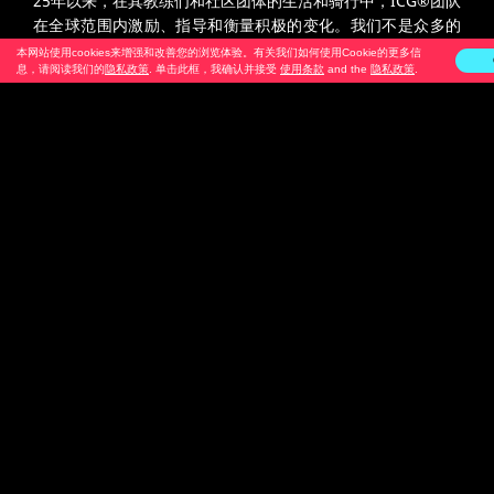
25年以来，在其教练们和社区团体的生活和骑行中，ICG®团队
在全球范围内激励、指导和衡量积极的变化。我们不是众多的
人，而是少数能起到影响作用的人。相信更好。共同奋斗。共
本网站使用cookies来增强和改善您的浏览体验。有关我们如何使用Cookie的更多信
息，请阅读我们的
隐私政策
. 单击此框，我确认并接受
使用条款
and the
隐私政策
.
同前进。我们是你们的队友和队长。“团队”是我们所代表的一
切。“ICG”就是我们：成员、导师和粉丝。ICG®团队已经融入
了我们的运动衫和日常态度。它就是我们的品牌、我们的意向
和我们的社区。
我们热爱骑行。团结一致
Imprint