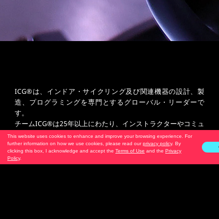
ICG®は、インドア・サイクリング及び関連機器の設計、製
造、プログラミングを専門とするグローバル・リーダーで
す。
チームICG®は25年以上にわたり、インストラクターやコミュ
ニティの「人生とライディング」にポジティブな変化をもた
This website uses cookies to enhance and improve your browsing experience. For
らすよう、グローバルに動機づけ、指導し、測定してきまし
further information on how we use cookies, please read our
privacy policy
. By
clicking this box, I acknowledge and accept the
Terms of Use
and the
Privacy
た。私たちは決して大きいグループではなく、変化をもたら
Policy
.
すための少数で構成されています。より良いものを信じるこ
と。共に努力すること。共に前進する。私たちはあなたのチ
ームメイトであり、チームリーダーです。"Team "は、私た
ちの存在が意味するすべてのものです。"
ICG
"は私たちが誰
であるかを表しています。クルーであり、マスター・トレー