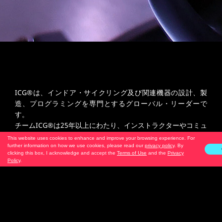
ICG®は、インドア・サイクリング及び関連機器の設計、製
造、プログラミングを専門とするグローバル・リーダーで
す。
チームICG®は25年以上にわたり、インストラクターやコミュ
ニティの「人生とライディング」にポジティブな変化をもた
This website uses cookies to enhance and improve your browsing experience. For
らすよう、グローバルに動機づけ、指導し、測定してきまし
further information on how we use cookies, please read our
privacy policy
. By
clicking this box, I acknowledge and accept the
Terms of Use
and the
Privacy
た。私たちは決して大きいグループではなく、変化をもたら
Policy
.
すための少数で構成されています。より良いものを信じるこ
と。共に努力すること。共に前進する。私たちはあなたのチ
ームメイトであり、チームリーダーです。"Team "は、私た
ちの存在が意味するすべてのものです。"
ICG
"は私たちが誰
であるかを表しています。クルーであり、マスター・トレー