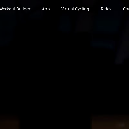
Workout Builder
App
Virtual Cycling
Rides
Co