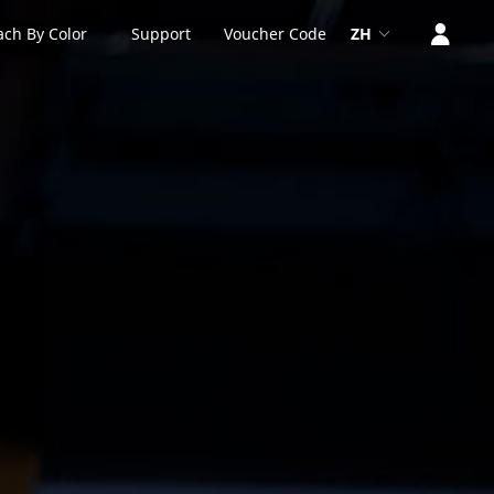
ach By Color
Support
Voucher Code
ZH