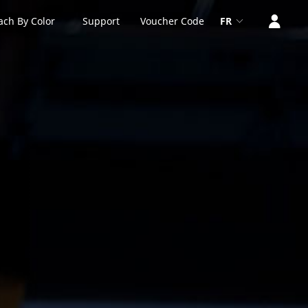
ach By Color
Support
Voucher Code
FR