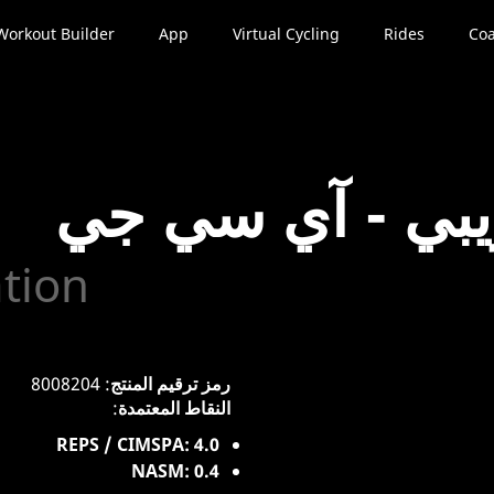
Workout Builder
App
Virtual Cycling
Rides
Coa
ريبي - آي سي جي
ation
رمز ترقيم المنتج
: 8008204
النقاط المعتمدة
:
REPS / CIMSPA: 4.0
NASM: 0.4