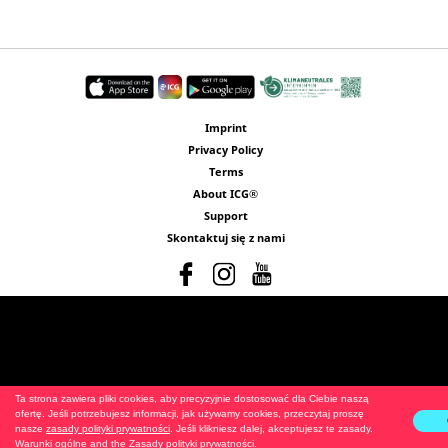
Imprint
Privacy Policy
Terms
About ICG®
Support
Skontaktuj się z nami
Ta strona zawiera pliki cookies, aby precyzyjnie dostosować dla Ciebie naszą
ofertę. Jeśli potrzebujesz informacji, jak używamy cookies, przeczytaj proszę
nasze
zasady polityki prywatności
. Jeśli klikniesz dalej, akceptujesz te zasady.
Warunki ogólne
and the
Zasady polityki prywatności
.