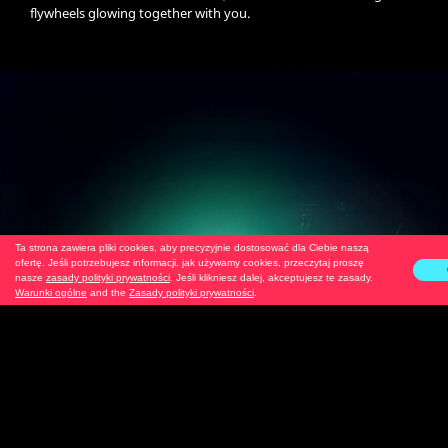
flywheels glowing together with you.
Ta strona zawiera pliki cookies, aby precyzyjnie dostosować dla Ciebie naszą
ofertę. Jeśli potrzebujesz informacji, jak używamy cookies, przeczytaj proszę
nasze
zasady polityki prywatności
. Jeśli klikniesz dalej, akceptujesz te zasady.
Warunki ogólne
and the
Zasady polityki prywatności
.