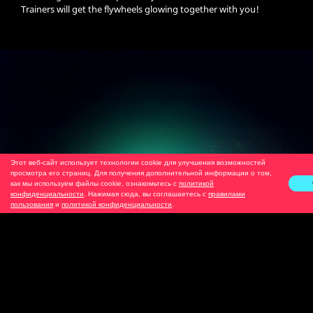
Trainers will get the flywheels glowing together with you!
Этот веб-сайт использует технологии cookie для улучшения возможностей
просмотра его страниц. Для получения дополнительной информации о том,
как мы используем файлы cookie, ознакомьтесь с
политикой
конфиденциальности
. Нажимая сюда, вы соглашаетесь с
правилами
пользования
и
политикой конфиденциальности
.