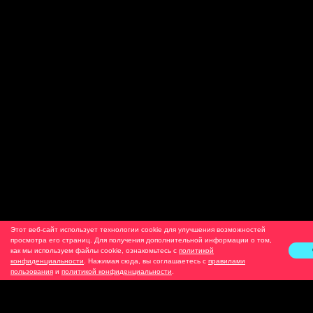
Этот веб-сайт использует технологии cookie для улучшения возможностей
просмотра его страниц. Для получения дополнительной информации о том,
как мы используем файлы cookie, ознакомьтесь с
политикой
конфиденциальности
. Нажимая сюда, вы соглашаетесь с
правилами
пользования
и
политикой конфиденциальности
.