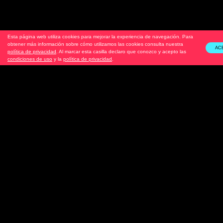
Esta página web utiliza cookies para mejorar la experiencia de navegación. Para
obtener más información sobre cómo utilizamos las cookies consulta nuestra
AC
política de privacidad
. Al marcar esta casilla declaro que conozco y acepto las
condiciones de uso
y la
política de privacidad
.