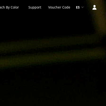
ach By Color
Support
Voucher Code
ES