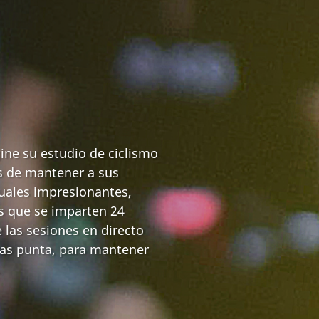
ine su estudio de ciclismo
s de mantener a sus
uales impresionantes,
os que se imparten 24
e las sesiones en directo
oras punta, para mantener
.