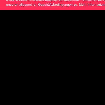
unseren
allgemeinen Geschäftsbedingungen
zu. Mehr Information
ICG® Evolution 
Sei dabei! Am 19. September 2026 
Live Stream zu Dir nach Hause od