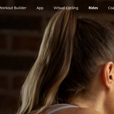
Workout Builder
App
Virtual Cycling
Rides
Coa