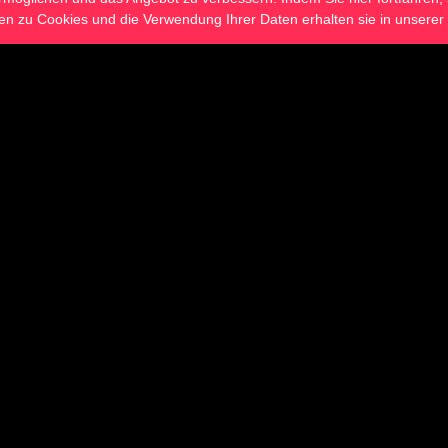
en zu Cookies und die Verwendung Ihrer Daten erhalten sie in unserer
Ride (via Live Stream)
kommt der ICG Evolution Ride per
er in Dein Studio. Acht Stunden