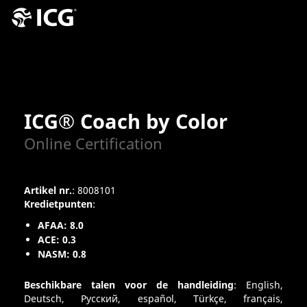
ICG® Coach by Color
Online Certification
Artikel nr.
: 8008101
Kredietpunten
:
AFAA: 8.0
ACE: 0.3
NASM: 0.8
Beschikbare talen voor de handleiding
: English,
Deutsch, Pусский, español, Türkçe, français,