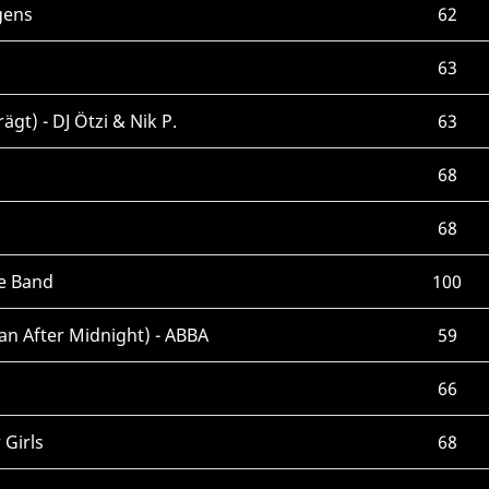
gens
62
63
gt) - DJ Ötzi & Nik P.
63
68
68
e Band
100
n After Midnight) - ABBA
59
66
 Girls
68