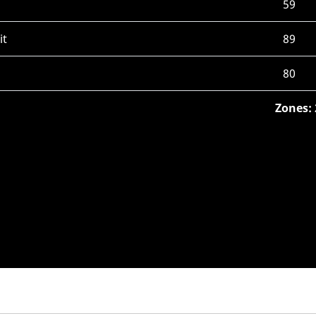
59
it
89
80
Zones: 