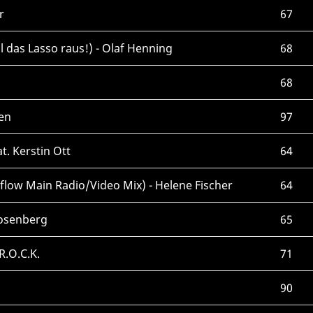
r
67
 das Lasso raus!) - Olaf Henning
68
68
sen
97
t. Kerstin Ott
64
flow Main Radio/Video Mix) - Helene Fischer
64
Rosenberg
65
R.O.C.K.
71
90