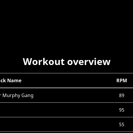
Workout overview
ack Name
RPM
er Murphy Gang
89
95
55