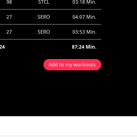
98
STCL
03:18 Min.
27
SERO
04:07 Min.
27
SERO
03:53 Min.
24
87:24 Min.
Add to my workouts