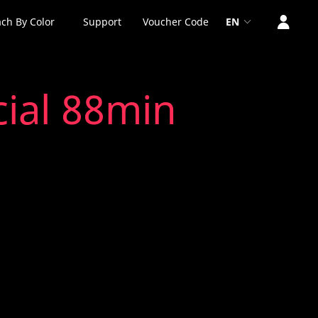
ch By Color
Support
Voucher Code
EN
ial 88min