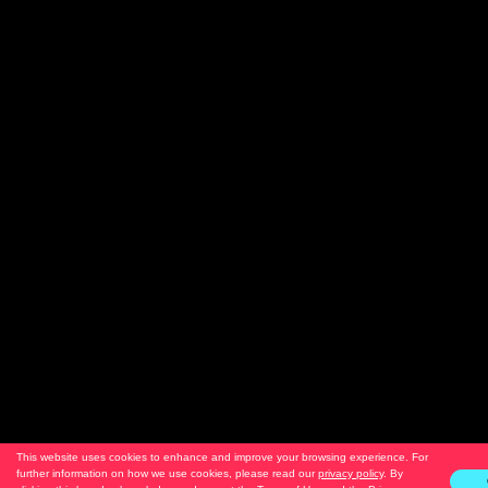
This website uses cookies to enhance and improve your browsing experience. For
further information on how we use cookies, please read our
privacy policy
. By