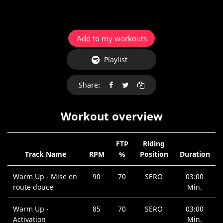
Add to my workouts
Playlist
Share:
Workout overview
FTP
Riding
Track Name
RPM
%
Position
Duration
Warm Up - Mise en
90
70
SERO
03:00
route douce
Min.
Warm Up -
85
70
SERO
03:00
Activation
Min.