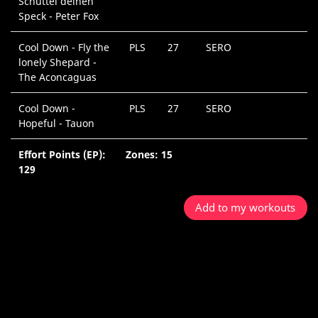
Schüttel deinen
Speck - Peter Fox
Cool Down - Fly the
PLS
27
SERO
lonely Shepard -
The Aconcaguas
Cool Down -
PLS
27
SERO
Hopeful - Tauon
Effort Points (EP):
Zones: 15
129
Add to my workouts