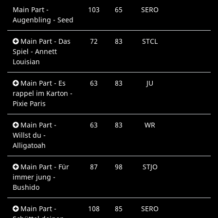
Main Part -
103
65
SERO
Augenbling - Seed
Main Part - Das
72
83
STCL
Spiel - Annett
Louisian
Main Part - Es
63
83
JU
rappel im Karton -
Pixie Paris
Main Part -
63
83
WR
Willst du -
Alligatoah
Main Part - Für
87
98
STJO
immer jung -
Bushido
Main Part -
108
85
SERO