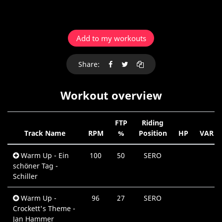
Add to my workouts
Share:
Workout overview
FTP
Riding
Track Name
RPM
%
Position
HP
VAR
Warm Up - Ein
100
50
SERO
schöner Tag -
Schiller
Warm Up -
96
27
SERO
Crockett's Theme -
Jan Hammer