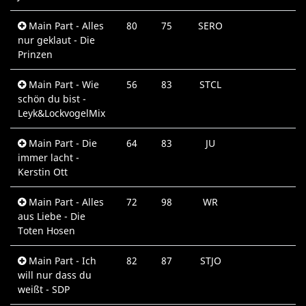
Main Part - Alles
80
75
SERO
nur geklaut - Die
Prinzen
Main Part - Wie
56
83
STCL
schön du bist -
Leyk&LockvogelMix
Main Part - Die
64
83
JU
immer lacht -
Kerstin Ott
Main Part - Alles
72
98
WR
aus Liebe - Die
Toten Hosen
Main Part - Ich
82
87
STJO
will nur dass du
weißt - SDP