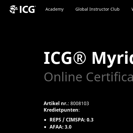
Academy
Global Instructor Club
ICG® Myri
Online Certific
Artikel nr.
: 8008103
Kredietpunten
:
REPS / CIMSPA: 0.3
AFAA: 3.0