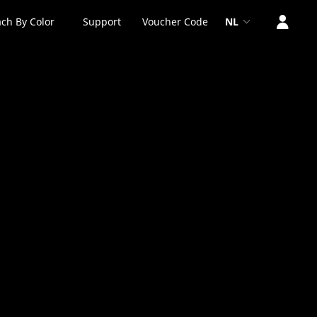
ch By Color
Support
Voucher Code
NL