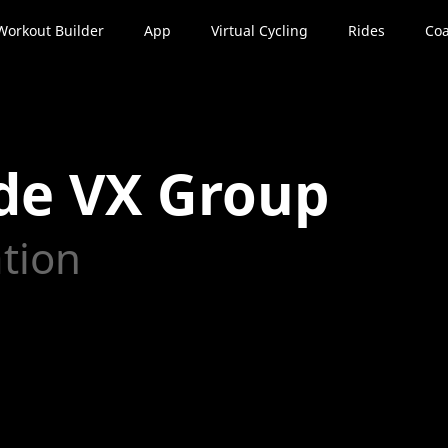
Workout Builder
App
Virtual Cycling
Rides
Coa
de VX Group
ation